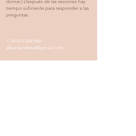
domar.) Después de las sesiones hay
tiempo suficiente para responder a las
preguntas.
+
34 615 506 668
albardaretreat@gmail.com
Social
Aviso legal
hacer contacto
nombre y apellido
Dirección de correo electrónico